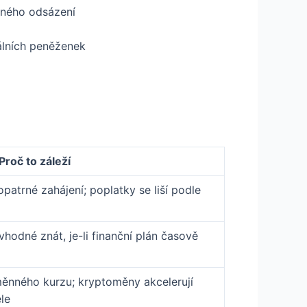
bného odsázení
álních peněženek
Proč to záleží
patrné zahájení; poplatky se liší podle
vhodné znát, je-li finanční plán časově
měnného kurzu; kryptoměny akcelerují
le