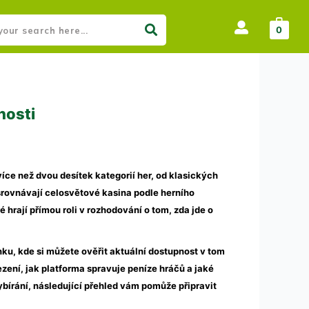
0
nosti
íce než dvou desítek kategorií her, od klasických
 srovnávají celosvětové kasina podle herního
rají přímou roli v rozhodování o tom, zda jde o
nku, kde si můžete ověřit aktuální dostupnost v tom
zení, jak platforma spravuje peníze hráčů a jaké
vybírání, následující přehled vám pomůže připravit