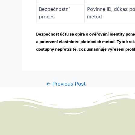
Bezpečnostní
Povinné ID, důkaz po
proces
metod
Bezpečnost účtu se opírá o ověřování identity pom
a potvrzení vlastnictví platebních metod. Tyto kro
dostupný nepřetržitě, což usnadňuje vyřešení pro
←
Previous Post