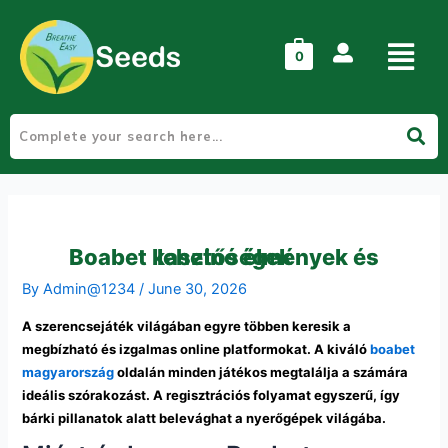
0
Boabet kaszinó élmények és lehetőségek
By
Admin@1234
/
June 30, 2026
A szerencsejáték világában egyre többen keresik a
megbízható és izgalmas online platformokat. A kiváló
boabet
magyarország
oldalán minden játékos megtalálja a számára
ideális szórakozást. A regisztrációs folyamat egyszerű, így
bárki pillanatok alatt belevághat a nyerőgépek világába.