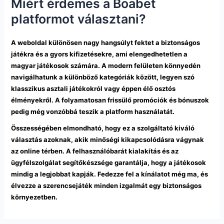
Miért érdemes a Boabet
platformot választani?
A weboldal különösen nagy hangsúlyt fektet a biztonságos
játékra és a gyors kifizetésekre, ami elengedhetetlen a
magyar játékosok számára. A modern felületen könnyedén
navigálhatunk a különböző kategóriák között, legyen szó
klasszikus asztali játékokról vagy éppen élő osztós
élményekről. A folyamatosan frissülő promóciók és bónuszok
pedig még vonzóbbá teszik a platform használatát.
Összességében elmondható, hogy ez a szolgáltató kiváló
választás azoknak, akik minőségi kikapcsolódásra vágynak
az online térben. A felhasználóbarát kialakítás és az
ügyfélszolgálat segítőkészsége garantálja, hogy a játékosok
mindig a legjobbat kapják. Fedezze fel a kínálatot még ma, és
élvezze a szerencsejáték minden izgalmát egy biztonságos
környezetben.